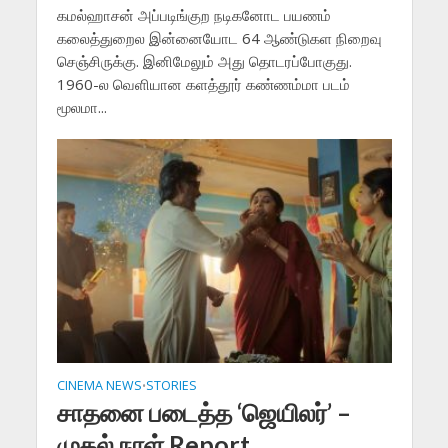
கமல்ஹாசன் அப்படிங்குற நடிகனோட பயணம்
கலைத்துறைல இன்னையோட 64 ஆண்டுகள நிறைவு
செஞ்சிருக்கு. இனிமேலும் அது தொடரப்போகுது.
1960-ல வெளியான களத்தூர் கண்ணம்மா படம்
மூலமா...
CINEMA NEWS
STORIES
•
சாதனை படைத்த ‘ஜெயிலர்’ –
முதல் நாள் Report