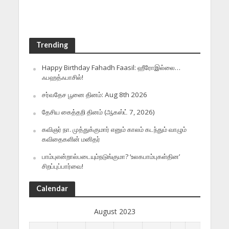
Trending
Happy Birthday Fahadh Faasil: ஹீரோஇல்லை…
ஃபஹத்ஃபாசில்!
சர்வதேச பூனை தினம்: Aug 8th 2026
தேசிய கைத்தறி தினம் (ஆகஸ்ட் 7, 2026)
கவிஞர் நா. முத்துக்குமார் எனும் காலம் கடந்தும் வாழும்
கவிதைகளின் மனிதர்
பாம்புஎன்றால்படையும்நடுங்குமா? ‘உலகபாம்புகள்தின’
சிறப்புப்பார்வை!
Calendar
August 2023