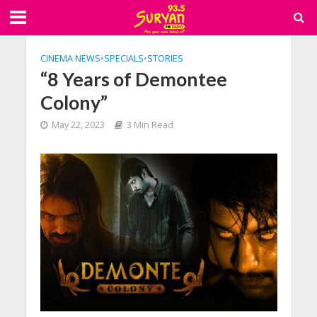
CINEMA NEWS
•
SPECIALS
•
STORIES
“8 Years of Demontee
Colony”
May 22, 2023
3 Min Read