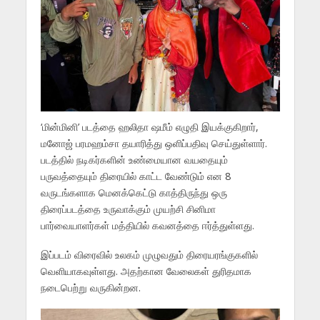
‘மின்மினி’ படத்தை ஹலிதா ஷமீம் எழுதி இயக்குகிறார்,
மனோஜ் பரமஹம்சா தயாரித்து ஒளிப்பதிவு செய்துள்ளார்.
படத்தில் நடிகர்களின் உண்மையான வயதையும்
பருவத்தையும் திரையில் காட்ட வேண்டும் என 8
வருடங்களாக மெனக்கெட்டு காத்திருந்து ஒரு
திரைப்படத்தை உருவாக்கும் முயற்சி சினிமா
பார்வையாளர்கள் மத்தியில் கவனத்தை ஈர்த்துள்ளது.
இப்படம் விரைவில் உலகம் முழுவதும் திரையரங்குகளில்
வெளியாகவுள்ளது. அதற்கான வேலைகள் துரிதமாக
நடைபெற்று வருகின்றன.