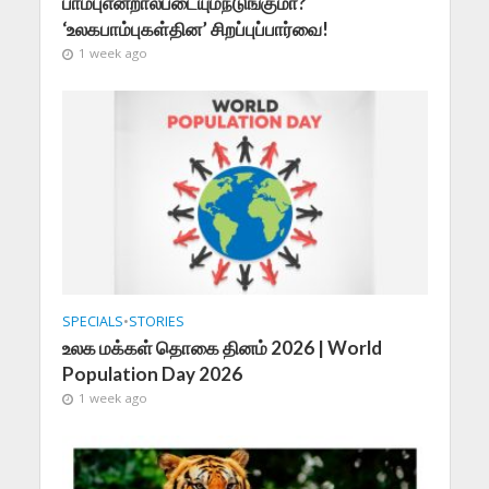
பாம்புஎன்றால்படையும்நடுங்குமா?
‘உலகபாம்புகள்தின’ சிறப்புப்பார்வை!
1 week ago
SPECIALS
•
STORIES
உலக மக்கள் தொகை தினம் 2026 | World
Population Day 2026
1 week ago