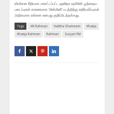
விமர்சன ரீதியாக பாராட்டப்பட்ட ஹலிதா ஷமீமின் முந்தைய
படைப்புகள் காரணமாக ‘மின்மினி’ படத்திற்கு எதிர்பார்ப்புகள்
அதிகமாக உள்ளன எனபது குறிப்பிடத்தக்கது.
Tags
AR Rahman
Halitha Shameem
Khatija
Khatija Rahman
Rahman
Suryan FM