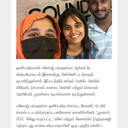
ஒளிப்பதிவாளர் மனோஜ் பரமஹம்சா ஆங்கர் பே
ஸ்டுடியோவுடன் இணைந்து ‘மின்மினி’ படத்தைத்
தயாரித்துள்ளார். இப்படத்தில் எஸ்தர் அனில், பிரவின்
கிஷோர், கௌரவ் காளை, பிரவின் மற்றும் கௌரவ்
ஆகியோர் முதன்மை நடிகர்களாக நடித்துள்ளனர்.
மனோஜ் பரமஹம்சா ஒளிப்பதிவு செய்ய, ரேமண்ட் டெரிக்
க்ராஸ்டா படத்தொகுப்பு பணிகளை கவனிக்கிறார். ’பூவரசம்
பீப்பி’, ’சில்லு கருப்பட்டி’, ’ஏலே’ மற்றும் ’லோனர்ஸ்’ (ஆந்தாலஜி
’புத்தம் புது காலை விடியாதா’வின் ஒரு பகுதி) உள்ளிட்ட