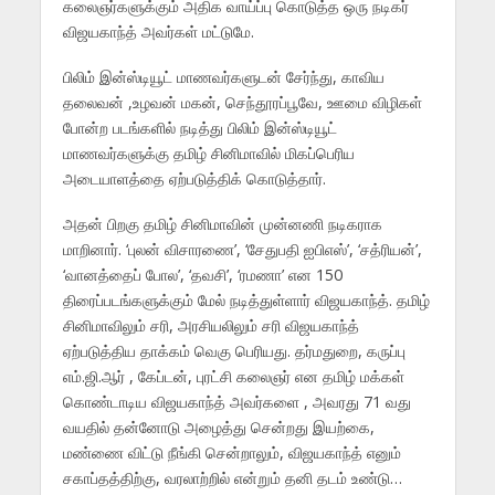
கலைஞர்களுக்கும் அதிக வாய்ப்பு கொடுத்த ஒரு நடிகர்
விஜயகாந்த் அவர்கள் மட்டுமே.
பிலிம் இன்ஸ்டியூட் மாணவர்களுடன் சேர்ந்து, காவிய
தலைவன் ,உழவன் மகன், செந்தூரப்பூவே, ஊமை விழிகள்
போன்ற படங்களில் நடித்து பிலிம் இன்ஸ்டியூட்
மாணவர்களுக்கு தமிழ் சினிமாவில் மிகப்பெரிய
அடையாளத்தை ஏற்படுத்திக் கொடுத்தார்.
அதன் பிறகு தமிழ் சினிமாவின் முன்னணி நடிகராக
மாறினார். ‘புலன் விசாரணை’, ‘சேதுபதி ஐபிஎஸ்’, ‘சத்ரியன்’,
‘வானத்தைப் போல’, ‘தவசி’, ‘ரமணா’ என 150
திரைப்படங்களுக்கும் மேல் நடித்துள்ளார் விஜயகாந்த். தமிழ்
சினிமாவிலும் சரி, அரசியலிலும் சரி விஜயகாந்த்
ஏற்படுத்திய தாக்கம் வெகு பெரியது. தர்மதுறை, கருப்பு
எம்.ஜி.ஆர் , கேப்டன், புரட்சி கலைஞர் என தமிழ் மக்கள்
கொண்டாடிய விஜயகாந்த் அவர்களை , அவரது 71 வது
வயதில் தன்னோடு அழைத்து சென்றது இயற்கை,
மண்ணை விட்டு நீங்கி சென்றாலும், விஜயகாந்த் எனும்
சகாப்தத்திற்கு, வரலாற்றில் என்றும் தனி தடம் உண்டு…