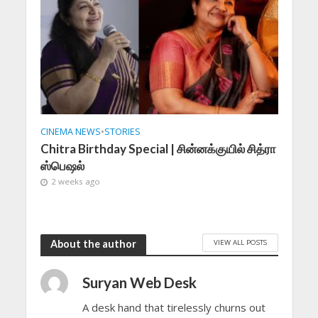
CINEMA NEWS
•
STORIES
Chitra Birthday Special | சின்னக்குயில் சித்ரா
ஸ்பெஷல்
2 weeks ago
VIEW ALL POSTS
About the author
Suryan Web Desk
A desk hand that tirelessly churns out