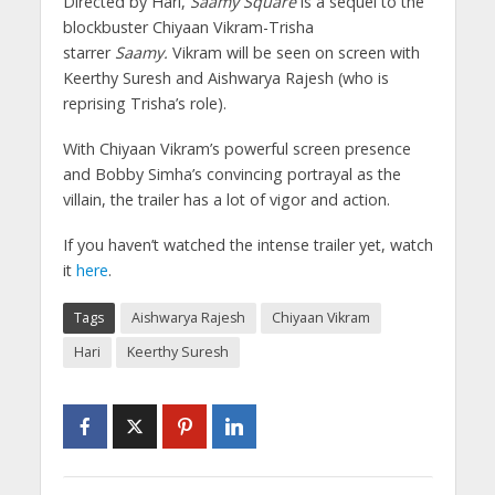
Directed by Hari,
Saamy Square
is a sequel to the
blockbuster Chiyaan Vikram-Trisha
starrer
Saamy.
Vikram will be seen on screen with
Keerthy Suresh and Aishwarya Rajesh (who is
reprising Trisha’s role).
With Chiyaan Vikram’s powerful screen presence
and Bobby Simha’s convincing portrayal as the
villain, the trailer has a lot of vigor and action.
If you haven’t watched the intense trailer yet, watch
it
here
.
Tags
Aishwarya Rajesh
Chiyaan Vikram
Hari
Keerthy Suresh