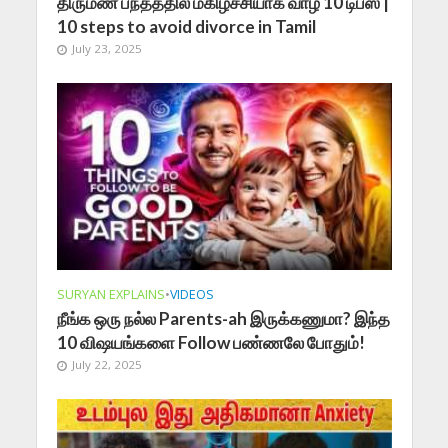
திருமண பந்தத்தில் மகிழ்ச்சியாக வாழ 10 டிப்ஸ் |
10 steps to avoid divorce in Tamil
July 23, 2025
SURYAN EXPLAINS
•
VIDEOS
நீங்க ஒரு நல்ல Parents-ah இருக்கணுமா? இந்த
10 விஷயங்களை Follow பண்ணலே போதும்!
July 22, 2025