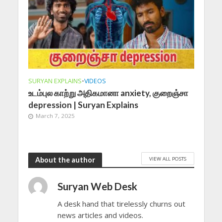
SURYAN EXPLAINS
•
VIDEOS
உடம்புல காற்று அதிகமானா anxiety, குறைஞ்சா
depression | Suryan Explains
March 7, 2025
VIEW ALL POSTS
About the author
Suryan Web Desk
A desk hand that tirelessly churns out
news articles and videos.