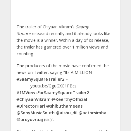
The trailer of Chiyaan Vikram’s
Saamy
Square
released recently and it already looks like
the movie is a winner. Within a day of its release,
the trailer has garnered over 1 million views and
counting.
The producers of the movie have confirmed the
news on Twitter, saying “Its A MILLION –
#
SaamySquareTrailer2
–
youtu.be/GguGXG1PBcs
#
1MViewsForSaamySquareTrailer2
#
ChiyaanVikram
@
KeerthyOfficial
#
DirectorHari
@
shibuthameens
@
SonyMusicSouth
@
aishu_dil
@
actorsimha
@
proyuvraaj
(sic)”.