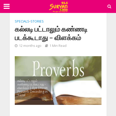
SPECIALS
•
STORIES
கல்லடி பட்டாலும் கண்ணடி
படக்கூடாது – விளக்கம்
12 months ago
1 Min Read
கல்லடி பட்டாலும்
கண்ணடி படக்கூடாது -
விளக்கம் | Eye Dhristi
Proverb Decoding in
Tamil