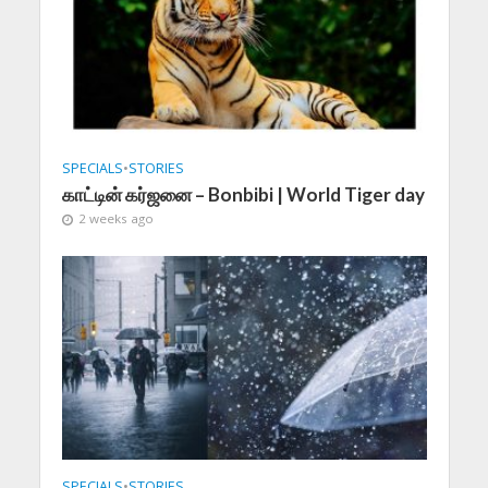
SPECIALS
•
STORIES
காட்டின் கர்ஜனை – Bonbibi | World Tiger day
2 weeks ago
SPECIALS
•
STORIES