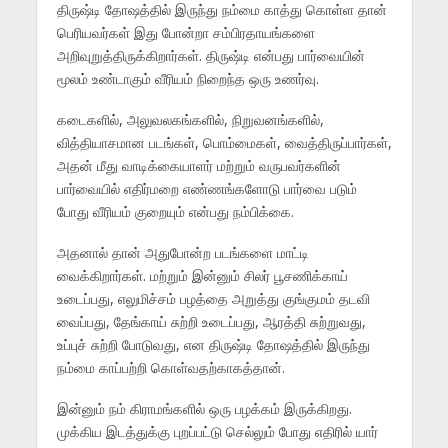
திருஷ்டி தோஷத்தில் இருந்து நம்மை காத்து கொள்ள தான்
பெரியவர்கள் இது போன்றா சம்பிரதாயங்களை
அறிவுறுத்திருக்கிறார்கள். திருஷ்டி என்பது பார்வையின்
மூலம் உண்டாகும் வீரியம் நிறைந்த ஒரு உணர்வு.
கடைகளில், அலுவலகங்களில், நிறுவனங்களில்,
வித்தியாசமான படங்கள், பொம்மைகள், வைத்திருப்பார்கள்,
அதன் மீது வாடிக்கையாளர் மற்றும் வருபவர்களின்
பார்வையில் எதிர்மறை எண்ணங்களோடு பார்வை படும்
போது வீரியம் குறையும் என்பது நம்பிக்கை.
அதனால் தான் அதுபோன்ற படங்களை மாட்டி
வைக்கிறார்கள். மற்றும் இன்னும் சிலர் பூசணிக்காய்
உடைப்பது, எலுமிச்சம் பழத்தை அறுத்து குங்குமம் தடவி
வைப்பது, தேங்காய் சுற்றி உடைப்பது, ஆரத்தி சுற்றுவது,
உப்புச் சுற்றி போடுவது, என திருஷ்டி தோஷத்தில் இருந்து
நம்மை காப்பற்றி கொள்வதற்காகத்தான்.
இன்னும் நம் கிராமங்களில் ஒரு பழக்கம் இருக்கிறது.
முக்கிய இடத்துக்கு புறப்பட்டு செல்லும் போது எதிரில் யார்