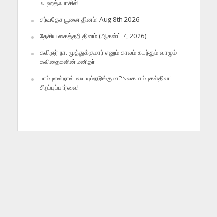
ஃபஹத்ஃபாசில்!
சர்வதேச பூனை தினம்: Aug 8th 2026
தேசிய கைத்தறி தினம் (ஆகஸ்ட் 7, 2026)
கவிஞர் நா. முத்துக்குமார் எனும் காலம் கடந்தும் வாழும்
கவிதைகளின் மனிதர்
பாம்புஎன்றால்படையும்நடுங்குமா? ‘உலகபாம்புகள்தின’
சிறப்புப்பார்வை!