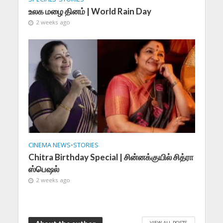
உலக மழை தினம் | World Rain Day
2 weeks ago
CINEMA NEWS
•
STORIES
Chitra Birthday Special | சின்னக்குயில் சித்ரா
ஸ்பெஷல்
2 weeks ago
VIEW ALL POSTS