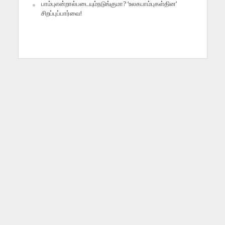
பாம்புஎன்றால்படையும்நடுங்குமா? ‘உலகபாம்புகள்தின’
சிறப்புப்பார்வை!