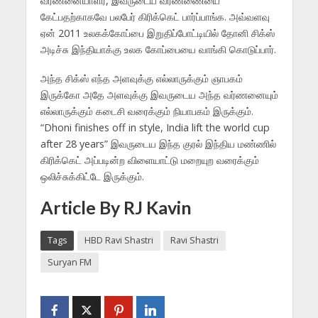
வர்ணனையாளர், இவருடைய வர்ணணையை
கேட்பதற்காகவே பலபேர் கிரிக்கெட் பார்ப்பாங்க. அவ்வளவு
ஏன் 2011 உலகக்கோப்பை இறுதிப்போட்டியில் தோனி சிக்ஸ்
அடிச்சு இந்தியாக்கு உலக கோப்பையை வாங்கி கொடுப்பார்.
அந்த சிக்ஸ் எந்த அளவுக்கு எல்லாருக்கும் ஞாபகம்
இருக்கோ அதே அளவுக்கு இவருடைய அந்த வர்ணனையும்
எல்லாருக்கும் கடைசி வரைக்கும் நியாபகம் இருக்கும்.
“Dhoni finishes off in style, India lift the world cup
after 28 years” இவருடைய இந்த குரல் இந்திய மண்ணில்
கிரிக்கெட் அப்படின்ற விளையாட்டு மறையுற வரைக்கும்
ஒலிச்சுக்கிட்டே இருக்கும்.
Article By RJ Kavin
Tags
HBD Ravi Shastri
Ravi Shastri
Suryan FM