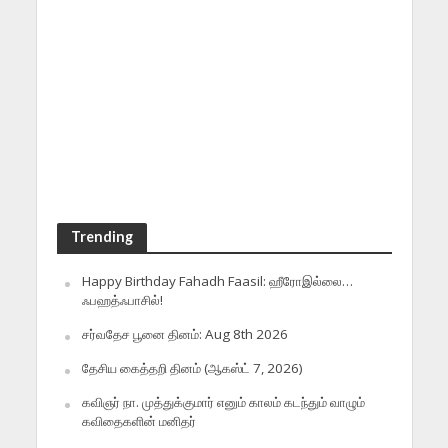
Trending
Happy Birthday Fahadh Faasil: ஹீரோஇல்லை…
ஃபஹத்ஃபாசில்!
சர்வதேச பூனை தினம்: Aug 8th 2026
தேசிய கைத்தறி தினம் (ஆகஸ்ட் 7, 2026)
கவிஞர் நா. முத்துக்குமார் எனும் காலம் கடந்தும் வாழும்
கவிதைகளின் மனிதர்