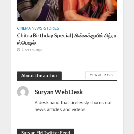
CINEMA NEWS
•
STORIES
Chitra Birthday Special | சின்னக்குயில் சித்ரா
ஸ்பெஷல்
2 weeks ago
VIEW ALL POSTS
About the author
Suryan Web Desk
A desk hand that tirelessly churns out
news articles and videos.
Suryan FM Twitter Feed