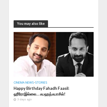
You may also like
CINEMA NEWS
•
STORIES
Happy Birthday Fahadh Faasil:
ஹீரோஇல்லை… ஃபஹத்ஃபாசில்!
3 days ago