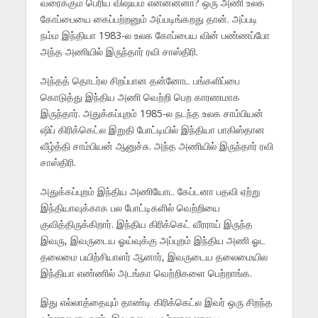
வரைக்கும் பெரிய விஷயம் என்னன்னா? ஒரு அணி உலக
கோப்பையை கைப்பற்றனும் அப்படிங்கறது தான். அப்படி
நம்ம இந்தியா 1983-ல உலக கோப்பைய வின் பண்ணப்போ
அந்த அணியில் இருந்தார் ரவி சாஸ்திரி.
அந்தத் தொடர்ல சிறப்பான தன்னோட‌ பங்களிப்பை
கொடுத்து இந்திய அணி வெற்றி பெற காரணமாக
இருந்தார். அதுக்கப்புறம் 1985-ல நடந்த உலக சாம்பியன்
ஷிப் கிரிக்கெட்ல இறுதி போட்டியில் இந்தியா பாகிஸ்தான
வீழ்த்தி சாம்பியன் ஆனுச்சு. அந்த அணியில் இருந்தார் ரவி
சாஸ்திரி.
அதுக்கப்புறம் இந்திய அணியோட கேப்டனா பதவி ஏற்று
இந்தியாவுக்காக பல போட்டிகளில் வெற்றியை
குவித்திருக்கிறார். இந்திய கிரிக்கெட் வீரராய் இருந்த
இவரு, இவருடைய ஓய்வுக்கு அப்புறம் இந்திய அணி ஓட
தலைமை பயிற்சியாளர் ஆனார், இவருடைய தலைமையில
இந்தியா எண்ணில் அடங்கா வெற்றிகளை பெற்றாங்க.
இது எல்லாத்தையும் தாண்டி கிரிக்கெட்ல இவர் ஒரு சிறந்த