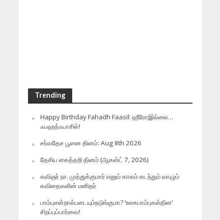
Trending
Happy Birthday Fahadh Faasil: ஹீரோஇல்லை…
ஃபஹத்ஃபாசில்!
சர்வதேச பூனை தினம்: Aug 8th 2026
தேசிய கைத்தறி தினம் (ஆகஸ்ட் 7, 2026)
கவிஞர் நா. முத்துக்குமார் எனும் காலம் கடந்தும் வாழும்
கவிதைகளின் மனிதர்
பாம்புஎன்றால்படையும்நடுங்குமா? ‘உலகபாம்புகள்தின’
சிறப்புப்பார்வை!