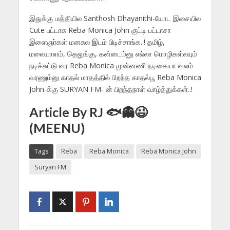
இதுக்கு மத்தியில Santhosh Dhayanithi-யோட இசையில
Cute பட்டாசு Reba Monica John குட்டி பட்டாசா
இளைஞர்கள் மனசுல இடம் பிடிச்சாங்க..! தமிழ்,
மலையாளம், தெலுங்கு, கன்னடம்னு எல்லா மொழிகள்லயும்
நடிச்சுட்டு வர Reba Monica முன்னணி நடிகையா வலம்
வரணும்னு காதல் மாதத்தில் பிறந்த காதல்பூ Reba Monica
John-க்கு SURYAN FM- ன் பிறந்தநாள் வாழ்த்துக்கள்..!
Article By RJ 🐟👻😉
(MEENU)
Tags
Reba
Reba Monica
Reba Monica John
Suryan FM