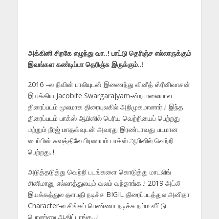
அக்கினி சிறகே எழுந்து வா..! பாட்டு தெரிஞ்ச எல்லாருக்கும்
இவங்கள கண்டிப்பா தெரிஞ்சு இருக்கும்..!
2016 –ல நிவின் பாலியுடன் இணைந்து வினீத் ஸ்ரீனிவாசன்
இயக்கிய Jacobite Swargarajyam-ன்ற மலையாள
திரைப்படம் மூலமாக திரையுலகில் அறிமுகமானார்..! இந்த
திரைப்படம் பாக்ஸ் ஆபிஸில் பெரிய வெற்றியைப் பெற்றது
மற்றும் நீரஜ் மாதவ்வுடன் அவரது இரண்டாவது படமான
பைப்பின் சுவத்திலே பிரணயம் பாக்ஸ் ஆபிஸில் வெற்றி
பெற்றது..!
அடுத்தடுத்து வெற்றி படங்களை கொடுத்து மாடலிங்
சினிமானு எல்லாத்துலயும் வலம் வந்தாங்க..! 2019 அட்லீ
இயக்கத்துல தளபதி நடிச்ச BIGIL திரைப்படத்துல அனிதா
Character-ல சிங்கப் பெண்ணா நடிச்சு நம்ம வீட்டு
பொண்ணு ஆகிட்டாங்க…!