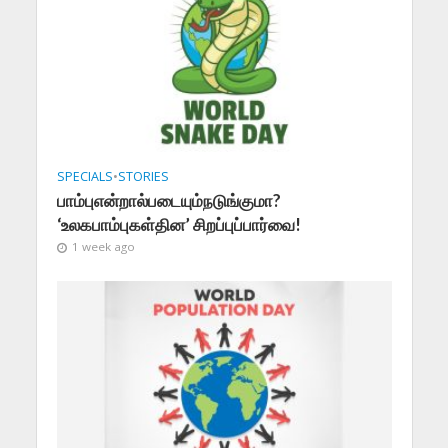
SPECIALS
•
STORIES
பாம்புஎன்றால்படையும்நடுங்குமா?
‘உலகபாம்புகள்தின’ சிறப்புப்பார்வை!
1 week ago