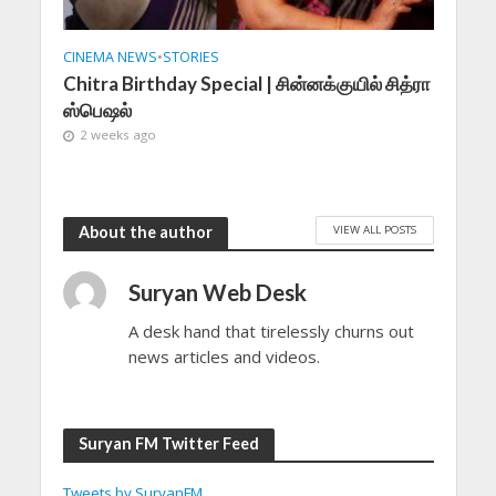
CINEMA NEWS
•
STORIES
Chitra Birthday Special | சின்னக்குயில் சித்ரா
ஸ்பெஷல்
2 weeks ago
VIEW ALL POSTS
About the author
Suryan Web Desk
A desk hand that tirelessly churns out
news articles and videos.
Suryan FM Twitter Feed
Tweets by SuryanFM