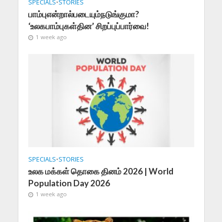
SPECIALS
•
STORIES
பாம்புஎன்றால்படையும்நடுங்குமா?
‘உலகபாம்புகள்தின’ சிறப்புப்பார்வை!
1 week ago
SPECIALS
•
STORIES
உலக மக்கள் தொகை தினம் 2026 | World
Population Day 2026
1 week ago