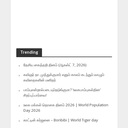
Trending
தேசிய கைத்தறி தினம் (ஆகஸ்ட் 7, 2026)
கவிஞர் நா. முத்துக்குமார் எனும் காலம் கடந்தும் வாழும்
கவிதைகளின் மனிதர்
பாம்புஎன்றால்படையும்நடுங்குமா? ‘உலகபாம்புகள்தின’
சிறப்புப்பார்வை!
உலக மக்கள் தொகை தினம் 2026 | World Population
Day 2026
காட்டின் கர்ஜனை – Bonbibi | World Tiger day