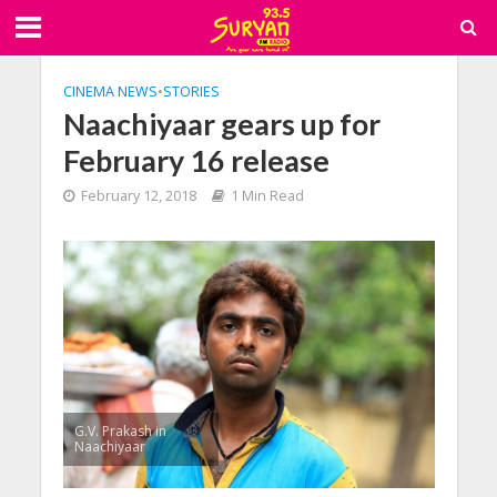
CINEMA NEWS
•
STORIES
Naachiyaar gears up for
February 16 release
February 12, 2018
1 Min Read
G.V. Prakash in
Naachiyaar