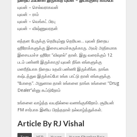
நிறைய ஃபேன்ஸ் இருக்கிற யுவன் – இயக்குனர் காம்போ
யுவன் – செல்வராகவன்
யுவன் – ராம்
யுவன் – வெங்கட் பிரபு
யுவன் – விஷ்ணுவரதன்
எத்தன பேருக்கு தெரியும்னு தெரியல… யுவன் நிறைய
ஹீரோக்களுக்கு இசையமைச்சுருக்காரு. அவர் அதிகமாக
இசையமச்ச ஹீரோ “விஷால்” தான். இது வரைக்கும் 12
படம் பண்ணி இருக்காரு! யுவன் நீங்க எங்களுக்கு
மனரீதியாக நிறைய உதவி பண்ணி இருக்கீங்க. நாங்க
கஷ்டத்துல இருக்கப்போ உங்க பாட்டு தான் எங்களுக்கு
“போதை”. அதுனால தான் உங்களை நாங்க உங்களை “Drug
Dealer”ன்னு கூப்டுறோம்
உங்களை வாழ்த்த வயதில்லை வணங்குகிறோம். சூரியன்
FM சார்பாக இனிய பிறந்தநாள் நல்வாழ்த்துக்கள்.
Article By RJ Vishal