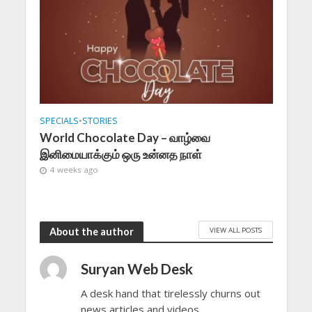
SPECIALS
•
STORIES
World Chocolate Day – வாழ்வை
இனிமையாக்கும் ஒரு உன்னத நாள்
4 weeks ago
VIEW ALL POSTS
About the author
Suryan Web Desk
A desk hand that tirelessly churns out
news articles and videos.