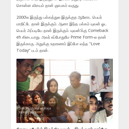
சொன்ன விசயம் தான் ஞாபகம் வருது.
2000’ல இருந்து பக்கத்துல இருக்குற ஆளோட பெயர்
மாறிட்டே தான் இருக்கும். ஆனா இந்த பக்கம் யுவன் ஓட
பெயர் அப்படியே தான் இருக்கும். யுவன்’க்கு Comeback
eh கிடையாது. அவர் எப்போதுமே Prime Form-ல தான்
இருக்காரு. அதுக்கு உதாரணம் இப்போ வந்த “Love
Today” படம் தான்.
Yuvan Shankar Raja
family pics