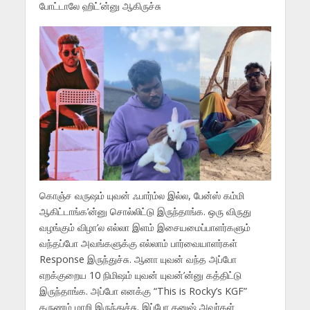
போட்டாலே ஹிட்’ன்னு ஆகிருச்சு
கொஞ்ச வருஷம் யுவன் ஃபார்ம்ல இல்ல, பேன்ஸ் கம்மி
ஆகிட்டாங்க’ன்னு சொல்லிட்டு இருந்தாங்க. ஒரு விருது
வழங்கும் விழா’ல எல்லா இளம் இசையமைப்பாளர்களும்
வந்தப்போ அவங்களுக்கு எல்லாம் பார்வையாளர்கள்
Response இருந்துச்சு. ஆனா யுவன் வந்த அப்போ
எறக்குறைய 10 நிமிஷம் யுவன் யுவன்’ன்னு கத்திட்டு
இருந்தாங்க. அப்போ எனக்கு “This is Rocky’s KGF”
தருணம் மாறி இருந்துச்சு. இப்போ தனுஷ் அவர்கள்