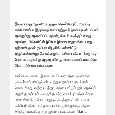
இளையராஜா ’ஜானி’ படத்துல ’சென்யோரிட்டா’ பாட்டு
கம்போஸிங்’ல இருக்குறப்போ பிறந்தவர் தான் யுவன். பைலட்
ஆகனும்னு ஆசைப்பட்ட யுவன், ஸ்கூல் படிக்கும் போது
அவரோட பிரெண்ட்ஸ் இப்போ இளையராஜா கிடையாது…
ரஹ்மான் தான் சூப்பரா மியூசிக் பண்ணிட்டு
இருக்காப்ளன்னு சொன்னதும்… எங்கப்பாவோட Legacy
போக கூடாது’ன்னு முடிவு எடுத்து இசையமைப்பாளர் ஆன
ஆள்… அதான் நம்ம யுவன்!
சின்ன வயசுலயே இசையமைப்பாளர் ஆன யுவன்’க்கு
பூவெல்லாம் கேட்டுப்பார் படத்துல தான் பெரிய ப்ரேக்
கெடைச்சுது. அந்த படத்துல எல்லா பாட்டும் ஹிட் ஆகியும்
அதுக்கு அப்பறம் அவருக்கு எந்த வாய்ப்பும் கிடைக்கல.
அவர் சோர்ந்து போய் இருந்த நேரத்துல அஜித் அவர
கூப்பிட்டு தீனா படத்துல வாய்ப்பு குடுக்குறாரு. அதுல
இருந்து யுவன்’க்கு ஏறு முகம் தான். யுவன் Music