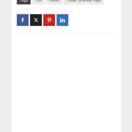
Tags
YSR
Yuvan
Yuvan Shankar Raja