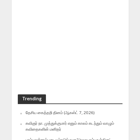
Trending
தேசிய கைத்தறி தினம் (ஆகஸ்ட் 7, 2026)
கவிஞர் நா. முத்துக்குமார் எனும் காலம் கடந்தும் வாழும்
கவிதைகளின் மனிதர்
பாம்புஎன்றால்படையும்நடுங்குமா? ‘உலகபாம்புகள்தின’