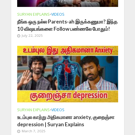
SURYAN EXPLAINS
•
VIDEOS
நீங்க ஒரு நல்ல Parents-ah இருக்கணுமா? இந்த
10 விஷயங்களை Follow பண்ணலே போதும்!
July 22, 2025
SURYAN EXPLAINS
•
VIDEOS
உடம்புல காற்று அதிகமானா anxiety, குறைஞ்சா
depression | Suryan Explains
March 7, 2025