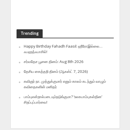
Trending
Happy Birthday Fahadh Faasil: ஹீரோஇல்லை…
ஃபஹத்ஃபாசில்!
சர்வதேச பூனை தினம்: Aug 8th 2026
தேசிய கைத்தறி தினம் (ஆகஸ்ட் 7, 2026)
கவிஞர் நா. முத்துக்குமார் எனும் காலம் கடந்தும் வாழும்
கவிதைகளின் மனிதர்
பாம்புஎன்றால்படையும்நடுங்குமா? ‘உலகபாம்புகள்தின’
சிறப்புப்பார்வை!