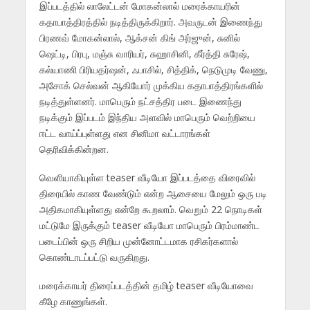
இப்படத்தில் லாலேட்டன் மோகன்லால் மரைக்காயரின்
கதாபாத்திரத்தில் நடித்திருக்கிறார். அவருடன் இணைந்து
பிரணவ் மோகன்லால், ஆக்சன் கிங் அர்ஜுன், சுனில்
ஷெட்டி, பிரபு, மஞ்சு வாரியர், சுஹாசினி, கீர்த்தி சுரேஷ்,
கல்யாணி பிரியதர்ஷன், ஃபாசில், சித்திக், நெடுமுடி வேணு,
அசோக் செல்வன் ஆகியோர் முக்கிய கதாபாத்திரங்களில்
நடித்துள்ளனர். மாபெரும் நட்சத்திர படை இணைந்து
நடிக்கும் இப்படம் இந்திய அளவில் மாபெரும் வெற்றியை
ஈட்ட வாய்ப்புள்ளது என சினிமா வட்டாரங்கள்
தெரிவிக்கின்றன.
வெளியாகியுள்ள teaser வீடியோ இப்படத்தை விரைவில்
திரையில் காண வேண்டும் என்ற ஆசையை மேலும் ஒரு படி
அதிகமாகியுள்ளது என்றே கூறலாம். வெறும் 22 நொடிகள்
மட்டுமே இருக்கும் teaser வீடியோ மாபெரும் பிரம்மாண்ட
படைப்பின் ஒரு சிறிய முன்னோட்டமாக ரசிகர்களால்
கொண்டாடப்பட்டு வருகிறது.
மரைக்காயர் திரைப்படத்தின் தமிழ் teaser வீடியோவை
கீழே காணுங்கள்.