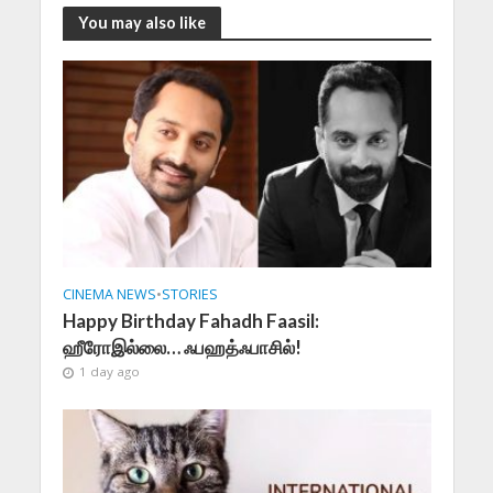
You may also like
CINEMA NEWS
•
STORIES
Happy Birthday Fahadh Faasil:
ஹீரோஇல்லை… ஃபஹத்ஃபாசில்!
1 day ago