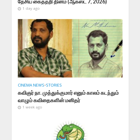
தேசிய கைத்தறி தினம் (ஆகஸ்ட் 7, 2026)
1 day ago
CINEMA NEWS
•
STORIES
கவிஞர் நா. முத்துக்குமார் எனும் காலம் கடந்தும்
வாழும் கவிதைகளின் மனிதர்
1 week ago