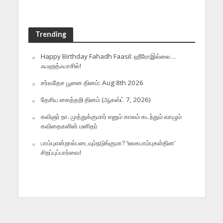
Trending
Happy Birthday Fahadh Faasil: ஹீரோஇல்லை…
ஃபஹத்ஃபாசில்!
சர்வதேச பூனை தினம்: Aug 8th 2026
தேசிய கைத்தறி தினம் (ஆகஸ்ட் 7, 2026)
கவிஞர் நா. முத்துக்குமார் எனும் காலம் கடந்தும் வாழும்
கவிதைகளின் மனிதர்
பாம்புஎன்றால்படையும்நடுங்குமா? ‘உலகபாம்புகள்தின’
சிறப்புப்பார்வை!