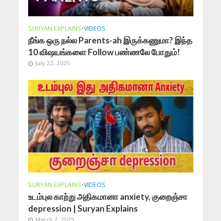
SURYAN EXPLAINS
•
VIDEOS
நீங்க ஒரு நல்ல Parents-ah இருக்கணுமா? இந்த
10 விஷயங்களை Follow பண்ணலே போதும்!
July 22, 2025
SURYAN EXPLAINS
•
VIDEOS
உடம்புல காற்று அதிகமானா anxiety, குறைஞ்சா
depression | Suryan Explains
March 7, 2025