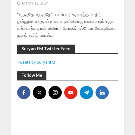
March 12, 2024
“உருகுதே மருகுதே” பாடல் வரிக்கு ஏத்த மாதிரி
தன்னுடைய குரல் மூலமா ஒவ்வொரு மனசையும் உருக
வச்சவங்க தான் ஸ்ரேயா கோஷல். ஸ்ரேயா கோஷலோட
முதல் தமிழ் பாடல்...
Suryan FM Twitter Feed
Tweets by SuryanFM
Follow Me