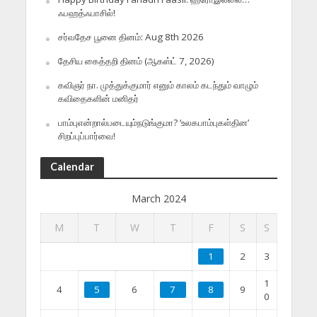
ஃபஹத்ஃபாசில்!
சர்வதேச பூனை தினம்: Aug 8th 2026
தேசிய கைத்தறி தினம் (ஆகஸ்ட் 7, 2026)
கவிஞர் நா. முத்துக்குமார் எனும் காலம் கடந்தும் வாழும்
கவிதைகளின் மனிதர்
பாம்புஎன்றால்படையும்நடுங்குமா? ‘உலகபாம்புகள்தின’
சிறப்புப்பார்வை!
Calendar
March 2024
M
T
W
T
F
S
S
1
2
3
1
4
5
6
7
8
9
0