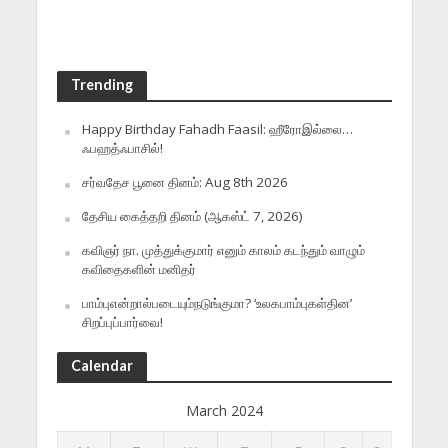
Trending
Happy Birthday Fahadh Faasil: ஹீரோஇல்லை…
ஃபஹத்ஃபாசில்!
சர்வதேச பூனை தினம்: Aug 8th 2026
தேசிய கைத்தறி தினம் (ஆகஸ்ட் 7, 2026)
கவிஞர் நா. முத்துக்குமார் எனும் காலம் கடந்தும் வாழும்
கவிதைகளின் மனிதர்
பாம்புஎன்றால்படையும்நடுங்குமா? ‘உலகபாம்புகள்தின’
சிறப்புப்பார்வை!
Calendar
March 2024