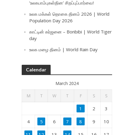
‘உலகபாம்புகள்தின’ சிறப்புப்பார்வை!
உலக மக்கள் தொகை தினம் 2026 | World
Population Day 2026
காட்டின் கர்ஜனை – Bonbibi | World Tiger
day
உலக மழை தினம் | World Rain Day
Calendar
March 2024
M
T
W
T
F
S
S
1
2
3
4
5
6
7
8
9
10
11
12
13
14
15
16
17