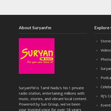
About Suryanfm
Explore
Stori
Video
Photo
Surya
Podca
Celebr
SuryanFM is Tamil Nadu’s No.1 private
radio station, entertaining millions with
RJ’s C
music, stories, and vibrant local content.
Powered by Sun Group, we’ve been
Event
your trusted voice for over 18 years