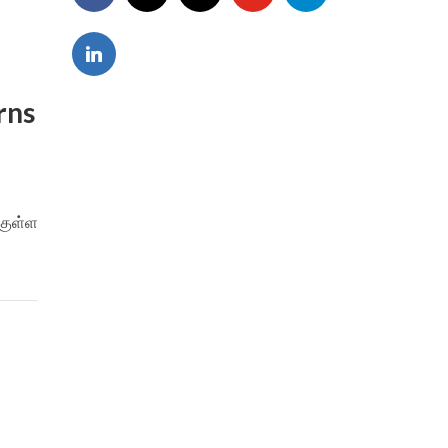
rns
்குள்ள