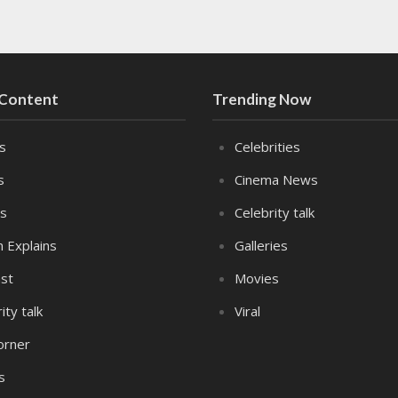
 Content
Trending Now
es
Celebrities
s
Cinema News
s
Celebrity talk
n Explains
Galleries
st
Movies
ity talk
Viral
orner
s