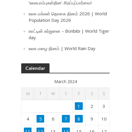
‘உலகபாம்புகள்தின’ சிறப்புப்பார்வை!
உலக மக்கள் தொகை தினம் 2026 | World
Population Day 2026
காட்டின் கர்ஜனை – Bonbibi | World Tiger
day
உலக மழை தினம் | World Rain Day
Calendar
March 2024
M
T
W
T
F
S
S
1
2
3
4
5
6
7
8
9
10
11
12
13
14
15
16
17