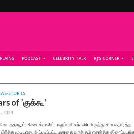
PLAINS
PODCAST
CELEBRITY TALK
RJ’S CORNER
E
EWS
STORIES
•
rs of ’குக்கூ’
, 2024
கிடைத்தாலும், கிடைக்காவிட்டாலும் ரசிகர்களிடமிருந்து சில எதார்த்த
ிரிக்க முடியாது. அப்படிப்பட்ட மனதை உருக்கும் எதார்த்த திரைப்படங்கள