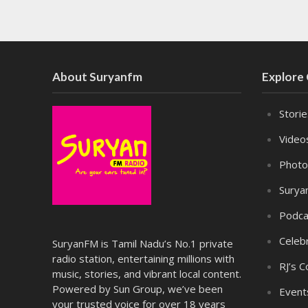
About Suryanfm
Explore
Stori
Video
Photo
Surya
Podca
Celebr
SuryanFM is Tamil Nadu’s No.1 private
radio station, entertaining millions with
RJ’s C
music, stories, and vibrant local content.
Powered by Sun Group, we’ve been
Event
your trusted voice for over 18 years