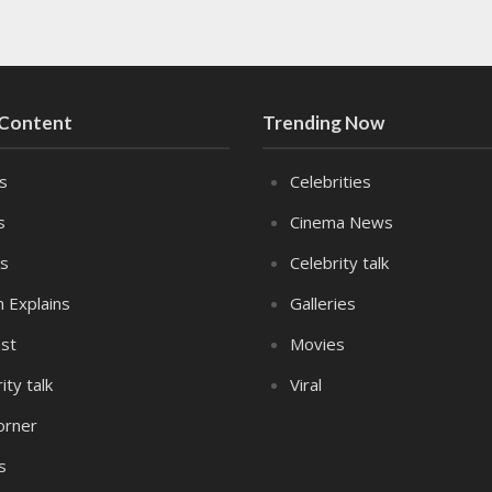
 Content
Trending Now
es
Celebrities
s
Cinema News
s
Celebrity talk
n Explains
Galleries
st
Movies
ity talk
Viral
orner
s